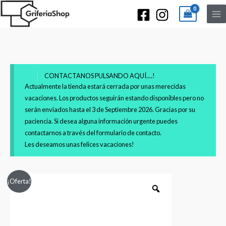
CONTACTANOS PULSANDO AQUÍ....!
Actualmente la tienda estará cerrada por unas merecidas
vacaciones. Los productos seguirán estando disponibles pero no
serán enviados hasta el 3 de Septiembre 2026. Gracias por su
paciencia. Si desea alguna información urgente puedes
contactarnos a través del formulario de contacto.
Les deseamos unas felices vacaciones!
Conjunto
Rango
¡Oferta!
de
de
ducha
empotrado
precios:
2