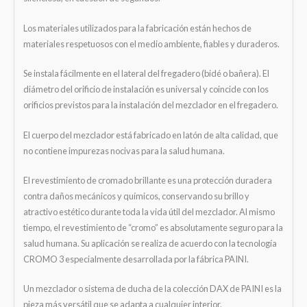
Los materiales utilizados para la fabricación están hechos de
materiales respetuosos con el medio ambiente, fiables y duraderos.
Se instala fácilmente en el lateral del fregadero (bidé o bañera). El
diámetro del orificio de instalación es universal y coincide con los
orificios previstos para la instalación del mezclador en el fregadero.
El cuerpo del mezclador está fabricado en latón de alta calidad, que
no contiene impurezas nocivas para la salud humana.
El revestimiento de cromado brillante es una protección duradera
contra daños mecánicos y químicos, conservando su brillo y
atractivo estético durante toda la vida útil del mezclador. Al mismo
tiempo, el revestimiento de “cromo” es absolutamente seguro para la
salud humana. Su aplicación se realiza de acuerdo con la tecnología
CROMO 3 especialmente desarrollada por la fábrica PAINI.
Un mezclador o sistema de ducha de la colección DAX de PAINI es la
pieza más versátil que se adapta a cualquier interior.