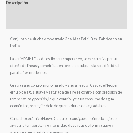
Descripción
Información adicional
Valoraciones (0)
Conjunto de ducha empotrado 2 salidas Paini Dax. Fabricado en
Italia.
La serie PAINI Dax de estilo contemporáneo, se caracteriza por su
diseño de líneas geométricas en forma de cubo. Es la solución ideal
para baños modernos.
Gracias a su control monomando y a su aireador Cascade Neoperl,
el flujo de agua suave y saturada de aire se controla con precisión de
temperatura y presión, lo que contribuye a un consumo de agua
económico, protegiéndolo de quemaduras desagradables.
Cartucho cerámico Nuovo Galatron, consigue un cómodo flujo de
agua a la temperatura e intensidad deseadas de forma suave y
silenciosa, en cuestión de segundos.