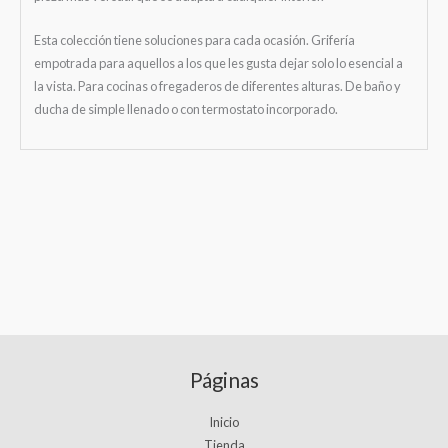
Esta colección tiene soluciones para cada ocasión. Grifería
empotrada para aquellos a los que les gusta dejar solo lo esencial a
la vista. Para cocinas o fregaderos de diferentes alturas. De baño y
ducha de simple llenado o con termostato incorporado.
Páginas
Inicio
Tienda