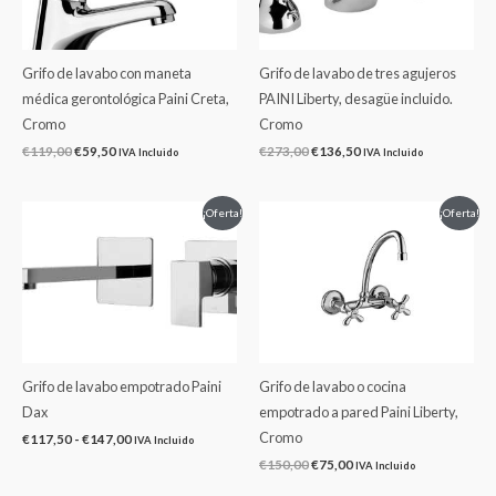
Grifo de lavabo con maneta
Grifo de lavabo de tres agujeros
médica gerontológica Paini Creta,
PAINI Liberty, desagüe incluido.
Cromo
Cromo
€
119,00
€
59,50
€
273,00
€
136,50
IVA Incluido
IVA Incluido
Rango
El
El
¡Oferta!
¡Oferta!
de
precio
precio
precios:
original
actual
desde
era:
es:
€117,50
€150,00.
€75,00.
hasta
€147,00
Grifo de lavabo empotrado Paini
Grifo de lavabo o cocina
Dax
empotrado a pared Paini Liberty,
Cromo
€
117,50
-
€
147,00
IVA Incluido
€
150,00
€
75,00
IVA Incluido