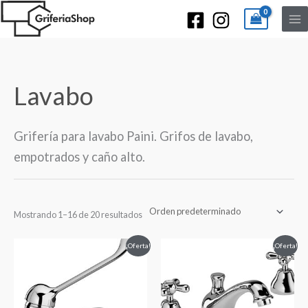
Lavabo
Grifería para lavabo Paini. Grifos de lavabo,
empotrados y caño alto.
Mostrando 1–16 de 20 resultados
El
El
El
El
¡Oferta!
¡Oferta!
precio
precio
precio
precio
original
actual
original
actual
era:
es:
era:
es:
€119,00.
€59,50.
€273,00.
€136,50.