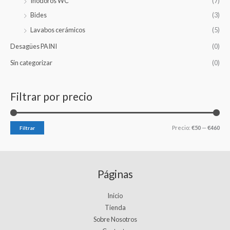
Inodoros WC
(7)
Bides
(3)
Lavabos cerámicos
(5)
Desagües PAINI
(0)
Sin categorizar
(0)
Filtrar por precio
Precio:
€50
—
€460
Filtrar
Páginas
Inicio
Tienda
Sobre Nosotros