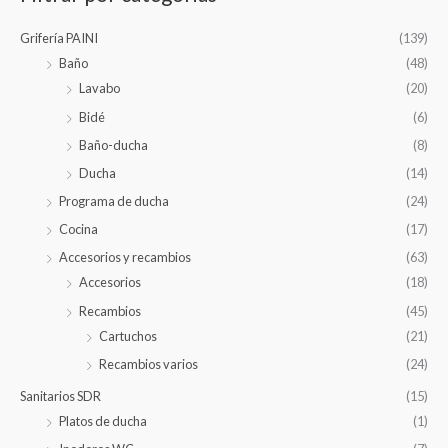
i
i
Grifería PAINI
(139)
o
o
Baño
(48)
m
m
Lavabo
(20)
í
á
Bidé
(6)
n
x
Baño-ducha
(8)
i
i
m
m
Ducha
(14)
o
o
Programa de ducha
(24)
Cocina
(17)
Accesorios y recambios
(63)
Accesorios
(18)
Recambios
(45)
Cartuchos
(21)
Recambios varios
(24)
Sanitarios SDR
(15)
Platos de ducha
(1)