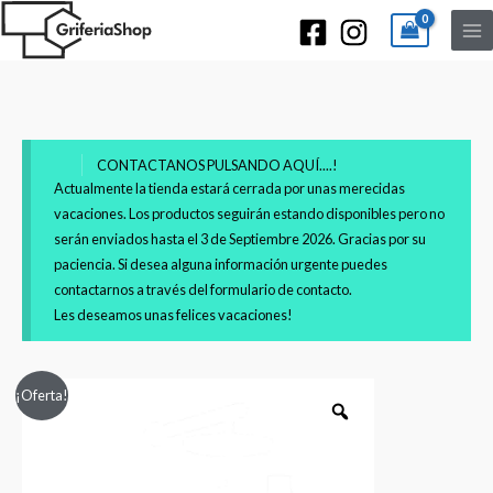
CONTACTANOS PULSANDO AQUÍ....!
Actualmente la tienda estará cerrada por unas merecidas
vacaciones. Los productos seguirán estando disponibles pero no
serán enviados hasta el 3 de Septiembre 2026. Gracias por su
paciencia. Si desea alguna información urgente puedes
contactarnos a través del formulario de contacto.
Les deseamos unas felices vacaciones!
Conjunto
El
El
¡Oferta!
de
precio
precio
ducha
empotrado
original
actual
Paini