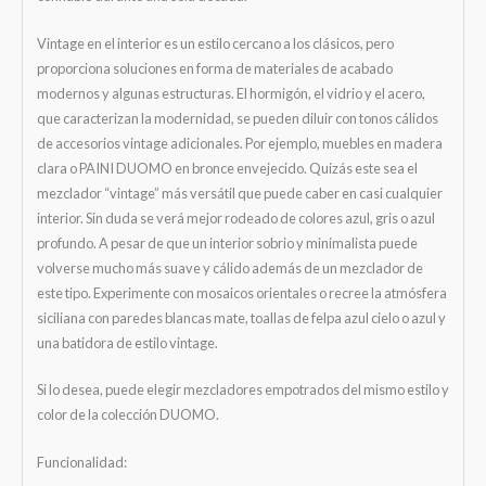
Vintage en el interior es un estilo cercano a los clásicos, pero
proporciona soluciones en forma de materiales de acabado
modernos y algunas estructuras. El hormigón, el vidrio y el acero,
que caracterizan la modernidad, se pueden diluir con tonos cálidos
de accesorios vintage adicionales. Por ejemplo, muebles en madera
clara o PAINI DUOMO en bronce envejecido. Quizás este sea el
mezclador “vintage” más versátil que puede caber en casi cualquier
interior. Sin duda se verá mejor rodeado de colores azul, gris o azul
profundo. A pesar de que un interior sobrio y minimalista puede
volverse mucho más suave y cálido además de un mezclador de
este tipo. Experimente con mosaicos orientales o recree la atmósfera
siciliana con paredes blancas mate, toallas de felpa azul cielo o azul y
una batidora de estilo vintage.
Si lo desea, puede elegir mezcladores empotrados del mismo estilo y
color de la colección DUOMO.
Funcionalidad: