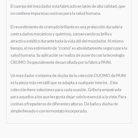
El cuerpo del mezclador está fabricado en latón de alta calidad, que
no contiene impurezas nocivas para la salud humana.
El revestimiento de cromado brillante es una protección duradera
contra daños mecánicos y químicos, conservando su brillo y
atractivo estético durante toda la vida útil del mezclador. Al mismo
tiempo, el revestimiento de “cromo” es absolutamente seguro para la
salud humana. Su aplicación se realiza de acuerdo con la tecnología
CROMO 3 especialmente desarrollada por la fábrica PAINI.
Un mezclador o sistema de ducha de la colección DUOMO de PAINI
es la pieza más versátil que se adapta a cualquier interior. . Esta
colección tiene soluciones para cada ocasión. Grifería empotrada
para aquellos a los que les gusta dejar solo lo esencial a la vista. Para
cocinas o fregaderos de diferentes alturas. De baño y ducha de
simple llenado o con termostato incorporado.