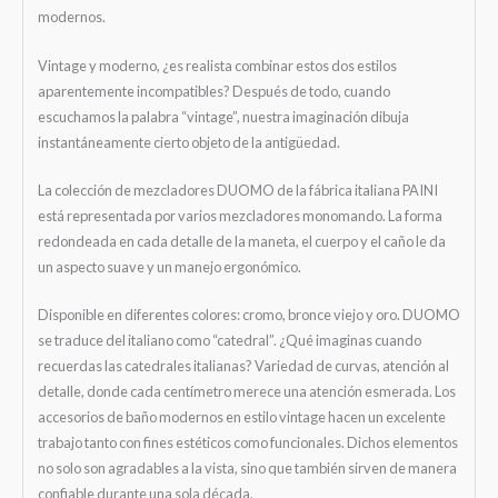
modernos.
Vintage y moderno, ¿es realista combinar estos dos estilos
aparentemente incompatibles? Después de todo, cuando
escuchamos la palabra “vintage”, nuestra imaginación dibuja
instantáneamente cierto objeto de la antigüedad.
La colección de mezcladores DUOMO de la fábrica italiana PAINI
está representada por varios mezcladores monomando. La forma
redondeada en cada detalle de la maneta, el cuerpo y el caño le da
un aspecto suave y un manejo ergonómico.
Disponible en diferentes colores: cromo, bronce viejo y oro. DUOMO
se traduce del italiano como “catedral”. ¿Qué imaginas cuando
recuerdas las catedrales italianas? Variedad de curvas, atención al
detalle, donde cada centímetro merece una atención esmerada. Los
accesorios de baño modernos en estilo vintage hacen un excelente
trabajo tanto con fines estéticos como funcionales. Dichos elementos
no solo son agradables a la vista, sino que también sirven de manera
confiable durante una sola década.