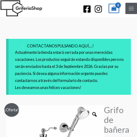
CONTACTANOS PULSANDO AQUÍ....!
Actualmente la tienda estará cerrada por unas merecidas
vacaciones. Los productos seguirán estando disponibles pero no
serán enviados hasta el 3 de Septiembre 2026. Gracias por su
paciencia. Si desea alguna información urgente puedes
contactarnos a través del formulario de contacto.
Les deseamos unas felices vacaciones!
Grifo
Grifo
Rango
¡Oferta!
de
de
de
bañera
bañera
–
precios:
ducha