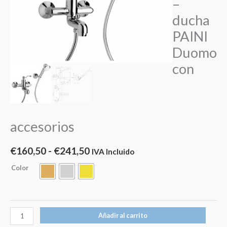
–
desde
PAINI
ducha
Duomo
€160,50
PAINI
con
hasta
accesorios
Duomo
cantidad
€241,50
con
accesorios
€
160,50
-
€
241,50
IVA Incluido
Color
Añadir al carrito