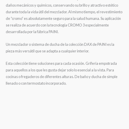
daños mecánicos y químicos, conservando su brillo y atractivo estético
durante toda la vida útil del mezclador. Al mismo tiempo, el revestimiento
de “cromo” es absolutamente seguro para la salud humana. Su aplicación
se realiza de acuerdo con la tecnología CROMO 3 especialmente
desarrollada por la fábrica PAINI.
Un mezclador o sistema de ducha de la colección DAX de PAINI es la
pieza más versátil que se adapta a cualquier interior.
Esta colección tiene soluciones para cada ocasión. Grifería empotrada
para aquellos a los que les gusta dejar solo lo esencial a la vista. Para
cocinas o fregaderos de diferentes alturas. De baño y ducha de simple
llenado o con termostato incorporado.