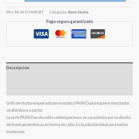
SKU:
84..691THWBSET
Categorías:
Baño
,
Ducha
Pago seguro garantizado
Descripción
Información adicional
Valoraciones (0)
Grifo de ducha empotrado termostático PAINI Dax (requiere mezclador,
se distribuye a parte)
La serie PAINI Dax de estilo contemporáneo, se caracteriza por su diseño
de líneas geométricas en forma de cubo. Es la solución ideal para baños
modernos.