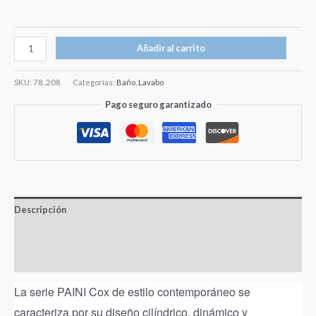
Añadir al carrito
SKU:
78..208
Categorías:
Baño
,
Lavabo
Pago seguro garantizado
Descripción
Información adicional
Valoraciones (0)
La serie PAINI Cox de estilo contemporáneo se
caracteriza por su diseño cilíndrico, dinámico y