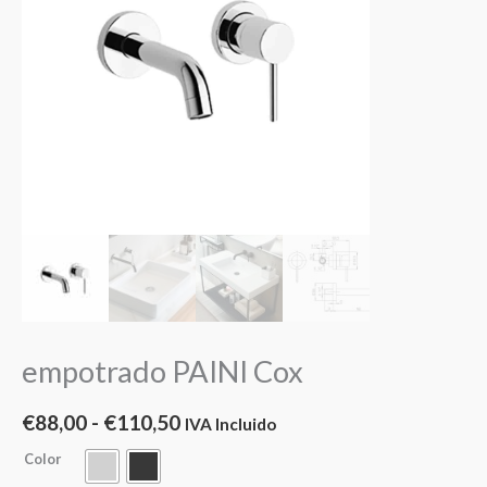
desde
Cox
cantidad
€88,00
hasta
€110,50
empotrado PAINI Cox
€
88,00
-
€
110,50
IVA Incluido
Color