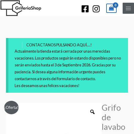
CONTACTANOS PULSANDO AQUÍ....!
Actualmente la tienda estará cerrada por unas merecidas
vacaciones. Los productos seguirán estando disponibles pero no
serán enviados hasta el 3 de Septiembre 2026. Gracias por su
paciencia. Si desea alguna información urgente puedes
contactarnos a través del formulario de contacto.
Les deseamos unas felices vacaciones!
Grifo
Grifo
Rango
¡Oferta!
de
de
de
lavabo
lavabo
empotrado
precios:
PAINI