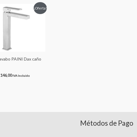
Rango
¡Oferta!
de
precios:
desde
€116,50
hasta
€146,00
lavabo PAINI Dax caño
€
146,00
IVA Incluido
Métodos de Pago