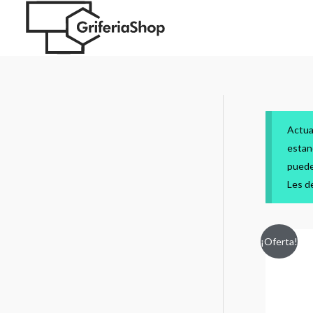
Actua
estan
puede
Les d
¡Oferta!