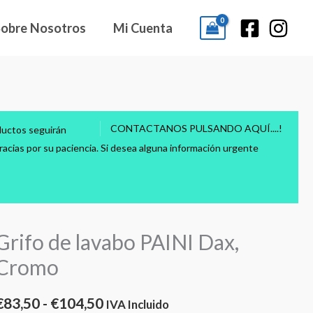
Sobre Nosotros
Mi Cuenta
CONTACTANOS PULSANDO AQUÍ....!
ductos seguirán
acias por su paciencia. Si desea alguna información urgente
Grifo de lavabo PAINI Dax,
rifo
Rango
de
Cromo
de
avabo
AINI
precios:
€
83,50
-
€
104,50
IVA Incluido
ax,