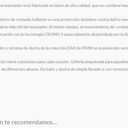
el mezclador está fabricado en latón de alta calidad, que no contiene im
miento de cromado brillante es una protección duradera contra daños mecá
da la vida útil del mezclador. Al mismo tiempo, el revestimiento de «cro
 acuerdo con la tecnología CROMO 3 especialmente desarrollada por la fá
r o sistema de ducha de la colección DAX de PAINI es la pieza más versát
ión tiene soluciones para cada ocasión. Grifería empotrada para aquellos a 
 de diferentes alturas. De baño y ducha de simple llenado o con termost
n te recomendamos…