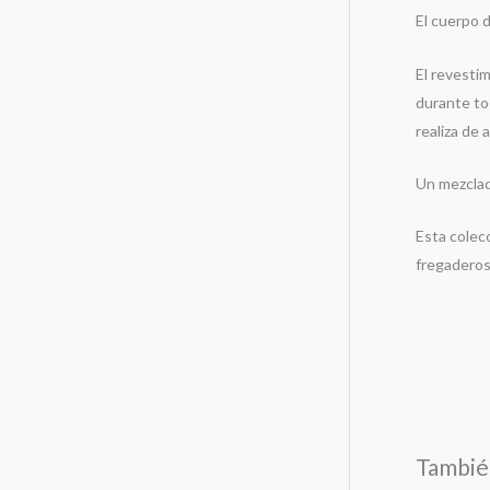
El cuerpo d
El revesti
durante to
realiza de
Un mezclado
Esta colecc
fregaderos
Tambié