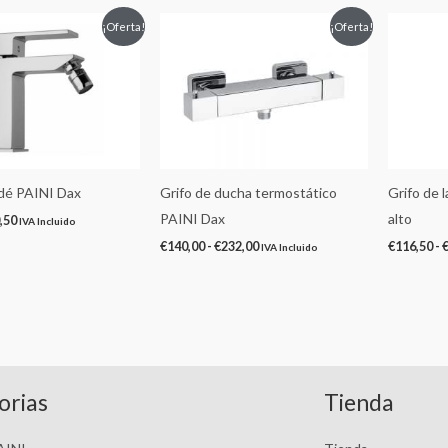
Rango
Rango
¡Oferta!
¡Oferta!
de
de
precios:
precios:
desde
desde
€72,00
€140,00
hasta
hasta
€90,50
€232,00
idé PAINI Dax
Grifo de ducha termostático
Grifo de 
PAINI Dax
alto
,50
IVA Incluido
€
140,00
-
€
232,00
€
116,50
-
IVA Incluido
orias
Tienda