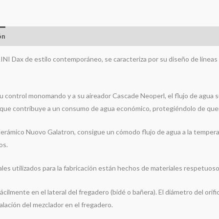
ón
Información adicional
Valoraciones (0)
AINI Dax de estilo contemporáneo, se caracteriza por su diseño de líneas
su control monomando y a su aireador Cascade Neoperl, el flujo de agua s
o que contribuye a un consumo de agua económico, protegiéndolo de qu
erámico Nuovo Galatron, consigue un cómodo flujo de agua a la temperat
os.
ales utilizados para la fabricación están hechos de materiales respetuoso
fácilmente en el lateral del fregadero (bidé o bañera). El diámetro del orifi
talación del mezclador en el fregadero.