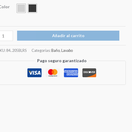
desde
Cromo
Color
€83,50
antidad
hasta
Añadir al carrito
€104,50
SKU:
84..205BLRS
Categorías:
Baño
,
Lavabo
Pago seguro garantizado