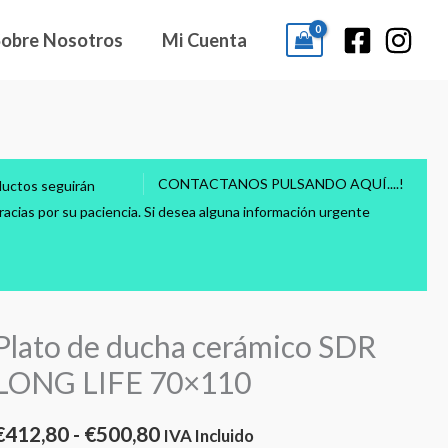
Sobre Nosotros
Mi Cuenta
CONTACTANOS PULSANDO AQUÍ....!
ductos seguirán
acias por su paciencia. Si desea alguna información urgente
Plato de ducha cerámico SDR
lato
Rango
de
LONG LIFE 70×110
de
ucha
erámico
precios:
€
412,80
-
€
500,80
IVA Incluido
SDR