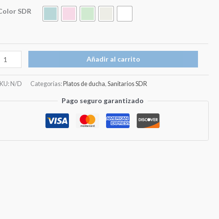
desde
LONG
Color SDR
€412,80
IFE
70x110
hasta
antidad
Añadir al carrito
€500,80
SKU:
N/D
Categorías:
Platos de ducha
,
Sanitarios SDR
Pago seguro garantizado