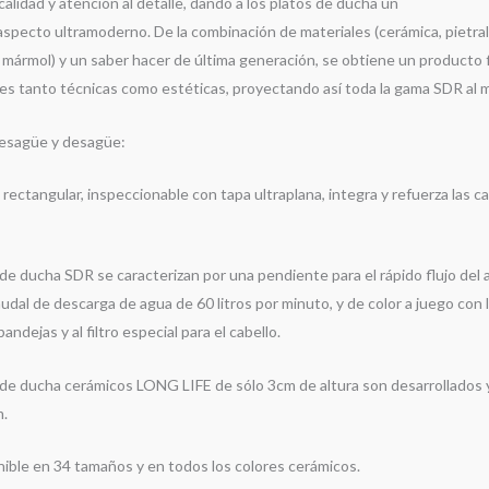
alidad y atención al detalle, dando a los platos de ducha un
aspecto ultramoderno. De la combinación de materiales (cerámica, pietra
 mármol) y un saber hacer de última generación, se obtiene un producto fi
es tanto técnicas como estéticas, proyectando así toda la gama SDR al má
esagüe y desagüe:
rectangular, inspeccionable con tapa ultraplana, integra y refuerza las c
 de ducha SDR se caracterizan por una pendiente para el rápido flujo de
udal de descarga de agua de 60 litros por minuto, y de color a juego con 
ndejas y al filtro especial para el cabello.
de ducha cerámicos LONG LIFE de sólo 3cm de altura son desarrollados y f
m.
nible en 34 tamaños y en todos los colores cerámicos.