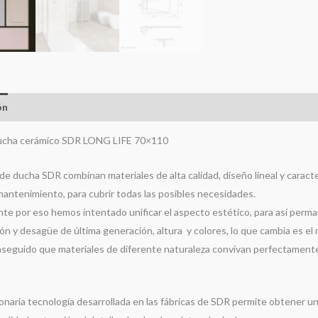
ón
Información adicional
Otras medidas y colores
Valoracione
ducha cerámico SDR LONG LIFE 70×110
de ducha SDR combinan materiales de alta calidad, diseño lineal y caracte
 mantenimiento, para cubrir todas las posibles necesidades.
te por eso hemos intentado unificar el aspecto estético, para así perman
ón y desagüe de última generación, altura y colores, lo que cambia es el 
eguido que materiales de diferente naturaleza convivan perfectamente 
ionaria tecnología desarrollada en las fábricas de SDR permite obtener u