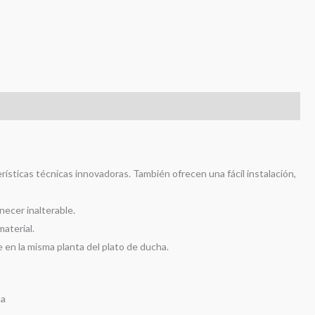
s (0)
rísticas técnicas innovadoras. También ofrecen una fácil instalación,
ecer inalterable.
material.
en la misma planta del plato de ducha.
na