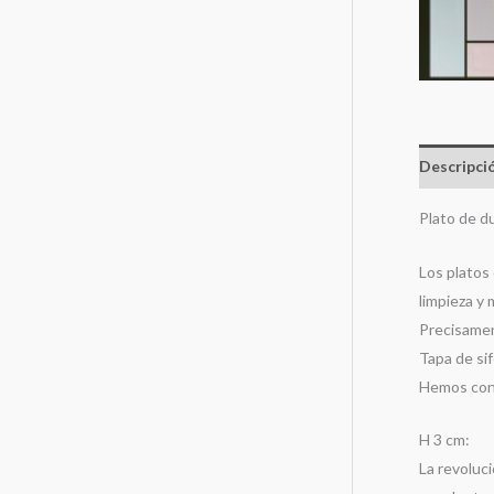
Descripci
Plato de 
Los platos 
limpieza y
Precisamen
Tapa de sif
Hemos cons
H 3 cm:
La revoluc