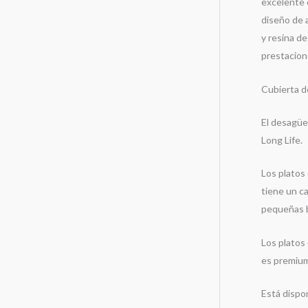
excelente c
diseño de 
y resina de
prestacion
Cubierta d
El desagüe 
Long Life.
Los platos
tiene un ca
pequeñas ba
Los platos 
es premiu
Está dispo