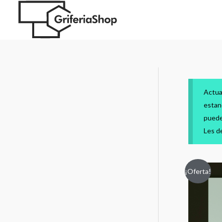
Actua
estan
puede
Les d
¡Oferta!