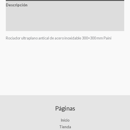
Descripción
Información adicional
Valoraciones (0)
Rociador ultraplano antical de acero inoxidable 300×300 mm Paini
Páginas
Inicio
Tienda