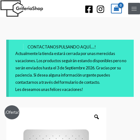
CONTACTANOS PULSANDO AQUÍ....!
Actualmente la tienda estará cerrada por unas merecidas
vacaciones. Los productos seguirán estando disponibles pero no
serán enviados hasta el 3 de Septiembre 2026. Gracias por su
paciencia. Si desea alguna información urgente puedes
contactarnos a través del formulario de contacto.
Les deseamos unas felices vacaciones!
Rociador
El
El
¡Oferta!
ultraplano
precio
precio
antical
de
original
actual
acero