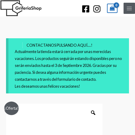
CONTACTANOS PULSANDO AQUÍ....!
Actualmente la tienda estará cerrada por unas merecidas
vacaciones. Los productos seguirán estando disponibles pero no
serán enviados hasta el 3 de Septiembre 2026. Gracias por su
paciencia. Si desea alguna información urgente puedes
contactarnos a través del formulario de contacto.
Les deseamos unas felices vacaciones!
Conjunto
Rango
¡Oferta!
de
de
ducha
con
precios:
barra