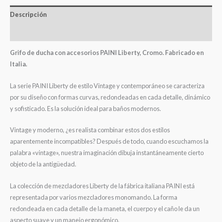
Descripción
Valoraciones (0)
Grifo de ducha con accesorios PAINI Liberty, Cromo. Fabricado en
Italia.
La serie PAINI Liberty de estilo Vintage y contemporáneo se caracteriza
por su diseño con formas curvas, redondeadas en cada detalle, dinámico
y sofisticado. Es la solución ideal para baños modernos.
Vintage y moderno, ¿es realista combinar estos dos estilos
aparentemente incompatibles? Después de todo, cuando escuchamos la
palabra «vintage», nuestra imaginación dibuja instantáneamente cierto
objeto de la antigüedad.
La colección de mezcladores Liberty de la fábrica italiana PAINI está
representada por varios mezcladores monomando. La forma
redondeada en cada detalle de la maneta, el cuerpo y el caño le da un
aspecto suave y un manejo ergonómico.