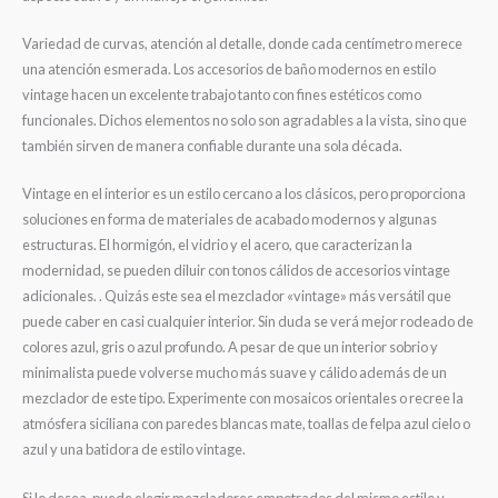
Variedad de curvas, atención al detalle, donde cada centímetro merece
una atención esmerada. Los accesorios de baño modernos en estilo
vintage hacen un excelente trabajo tanto con fines estéticos como
funcionales. Dichos elementos no solo son agradables a la vista, sino que
también sirven de manera confiable durante una sola década.
Vintage en el interior es un estilo cercano a los clásicos, pero proporciona
soluciones en forma de materiales de acabado modernos y algunas
estructuras. El hormigón, el vidrio y el acero, que caracterizan la
modernidad, se pueden diluir con tonos cálidos de accesorios vintage
adicionales. . Quizás este sea el mezclador «vintage» más versátil que
puede caber en casi cualquier interior. Sin duda se verá mejor rodeado de
colores azul, gris o azul profundo. A pesar de que un interior sobrio y
minimalista puede volverse mucho más suave y cálido además de un
mezclador de este tipo. Experimente con mosaicos orientales o recree la
atmósfera siciliana con paredes blancas mate, toallas de felpa azul cielo o
azul y una batidora de estilo vintage.
Si lo desea, puede elegir mezcladores empotrados del mismo estilo y