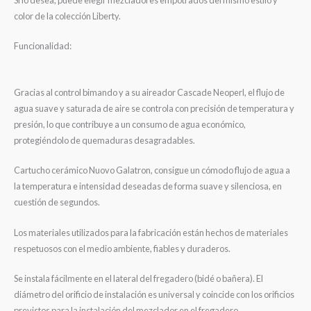
color de la colección Liberty.
Funcionalidad:
Gracias al control bimando y a su aireador Cascade Neoperl, el flujo de
agua suave y saturada de aire se controla con precisión de temperatura y
presión, lo que contribuye a un consumo de agua económico,
protegiéndolo de quemaduras desagradables.
Cartucho cerámico Nuovo Galatron, consigue un cómodo flujo de agua a
la temperatura e intensidad deseadas de forma suave y silenciosa, en
cuestión de segundos.
Los materiales utilizados para la fabricación están hechos de materiales
respetuosos con el medio ambiente, fiables y duraderos.
Se instala fácilmente en el lateral del fregadero (bidé o bañera). El
diámetro del orificio de instalación es universal y coincide con los orificios
previstos para la instalación del mezclador en el fregadero.