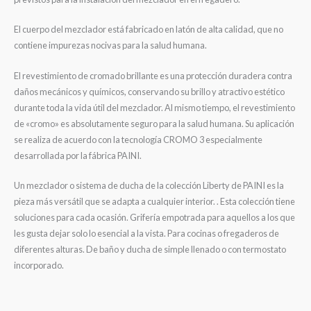
El cuerpo del mezclador está fabricado en latón de alta calidad, que no
contiene impurezas nocivas para la salud humana.
El revestimiento de cromado brillante es una protección duradera contra
daños mecánicos y químicos, conservando su brillo y atractivo estético
durante toda la vida útil del mezclador. Al mismo tiempo, el revestimiento
de «cromo» es absolutamente seguro para la salud humana. Su aplicación
se realiza de acuerdo con la tecnología CROMO 3 especialmente
desarrollada por la fábrica PAINI.
Un mezclador o sistema de ducha de la colección Liberty de PAINI es la
pieza más versátil que se adapta a cualquier interior. . Esta colección tiene
soluciones para cada ocasión. Grifería empotrada para aquellos a los que
les gusta dejar solo lo esencial a la vista. Para cocinas o fregaderos de
diferentes alturas. De baño y ducha de simple llenado o con termostato
incorporado.