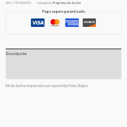
SKU:
73YO440TC
Categoría:
Programa de ducha
Pago seguro garantizado
Descripción
Información adicional
Valoraciones (0)
Kit de ducha empotrado con soporte fijo Paini, Negro