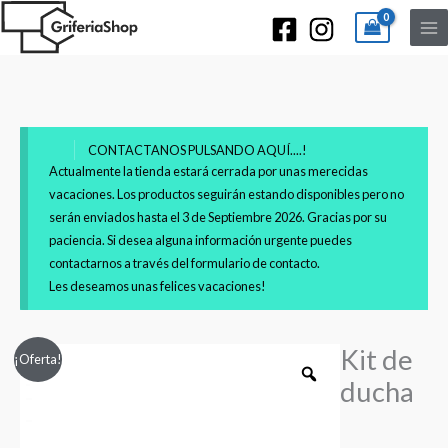
CONTACTANOS PULSANDO AQUÍ....!
Actualmente la tienda estará cerrada por unas merecidas
vacaciones. Los productos seguirán estando disponibles pero no
serán enviados hasta el 3 de Septiembre 2026. Gracias por su
paciencia. Si desea alguna información urgente puedes
contactarnos a través del formulario de contacto.
Les deseamos unas felices vacaciones!
Kit de
Kit
El
El
¡Oferta!
de
ducha
precio
precio
ducha
empotrado
original
actual
con